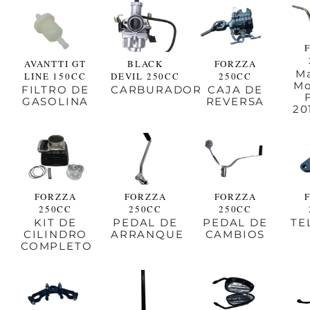
AVANTTI GT
BLACK
FORZZA
M
LINE 150CC
DEVIL 250CC
250CC
Mo
FILTRO DE
CARBURADOR
CAJA DE
GASOLINA
REVERSA
20
FORZZA
FORZZA
FORZZA
250CC
250CC
250CC
KIT DE
PEDAL DE
PEDAL DE
TE
CILINDRO
ARRANQUE
CAMBIOS
COMPLETO