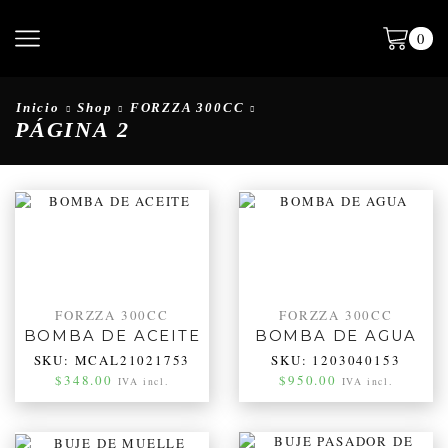
0
Inicio
Shop
FORZZA 300CC
PÁGINA 2
FORZZA 300CC
FORZZA 300CC
BOMBA DE ACEITE
BOMBA DE AGUA
SKU:
MCAL21021753
SKU:
1203040153
$
348.00
$
950.00
IVA incl.
IVA incl.